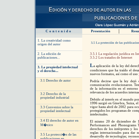
|
Contenido
Presentación
Resu
1. La creatividad como
3.5 La protección de las publicacion
origen del autor
2. La edición de
3.5.1 La regulación jurídica en In
publicaciones...
3.5.2 Los tratados de Internet
L
a aplicación de la ley del derec
3. La propiedad intelectual
condiciones que ha traído el desa
y el derecho...
nuevos formatos, así como el uso 
3.1 Derecho de autor
Podría decirse que la ley dejó 
comunicación evolucionaron. Tenía
de la información en el entorno 
relevancia de los acuerdos interna
3.2 Derecho de la
propiedad industrial
Debido al interés en el mundo por 
1996 surgió en Ginebra, Suiza, 
vigor hasta abril de 2002 para oc
3.3 Convenios sobre la
protegidos los programas de compu
propiedad intelectual
intelectuales.
3.4 El derecho de autor en
El mismo 20 de diciembre de 1
M�xico
Performances and Phonograms Tr
derechos de los intérpretes y lo
reglas internacionales para dar 
3.5 La protecci�n de las
desarrollo de tecnologías; recono
publicaciones en...