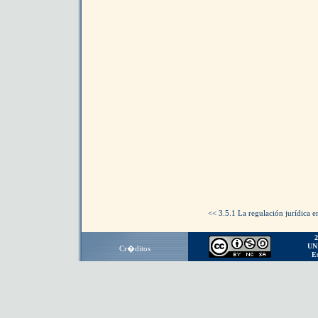
<< 3.5.1
La regulación jurídica e
2
UN
Cr�ditos
E