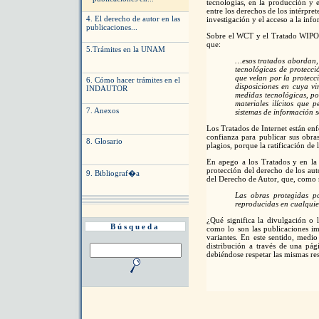
tecnologías, en la producción y 
entre los derechos de los intérpret
4. El derecho de autor en las
investigación y el acceso a la inf
publicaciones...
Sobre el WCT y el Tratado WIPO d
que:
5.Trámites en la UNAM
…esos tratados abordan, e
tecnológicas de protecci
que velan por la protecc
6. Cómo hacer trámites en el
disposiciones en cuya vi
INDAUTOR
medidas tecnológicas, po
materiales ilícitos que 
7. Anexos
sistemas de información s
Los Tratados de Internet están enf
confianza para publicar sus obra
8. Glosario
plagios, porque la ratificación de l
En apego a los Tratados y en la 
protección del derecho de los aut
9. Bibliograf�a
del Derecho de Autor, que, como n
Las obras protegidas po
reproducidas en cualquie
¿Qué significa la divulgación o
Búsqueda
como lo son las publicaciones im
variantes. En este sentido, medio
distribución a través de una pág
debiéndose respetar las mismas res